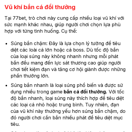
Vũ khí bắn cá đổi thưởng
Tại 77bet, trò chơi này cung cấp nhiều loại vũ khí với
sức mạnh khác nhau, giúp người chơi chọn lựa phù
hợp với từng tình huống. Cụ thể:
Súng bắn chậm: Đây là lựa chọn lý tưởng để tiêu
diệt các loài cá lớn hoặc cá boss. Dù tốc độ bắn
của loại súng này không nhanh nhưng mỗi phát
bắn đều mang đến lực sát thương cao giúp người
chơi tiết kiệm đạn và tăng cơ hội giành được những
phần thưởng lớn.
Súng bắn nhanh là loại súng phổ biến và được sử
dụng nhiều trong game
bắn cá đổi thưởng.
Với tốc
độ bắn nhanh, loại súng này thích hợp để tiêu diệt
các loại cá nhỏ hoặc trung bình. Tuy nhiên, đạn
của vũ khí này thường yếu hơn súng bắn chậm, do
đó người chơi cần bắn nhiều phát để tiêu diệt mục
tiêu.