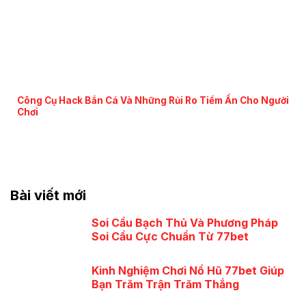
Công Cụ Hack Bắn Cá Và Những Rủi Ro Tiềm Ẩn Cho Người
Chơi
Bài viết mới
Soi Cầu Bạch Thủ Và Phương Pháp
Soi Cầu Cực Chuẩn Từ 77bet
Kinh Nghiệm Chơi Nổ Hũ 77bet Giúp
Bạn Trăm Trận Trăm Thắng