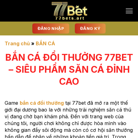
Chuyển
đến
nội
dung
ĐĂNG NHẬP
ĐĂNG KÝ
Trang chủ
»
BẮN CÁ
BẮN CÁ ĐỔI THƯỞNG 77BET
– SIÊU PHẨM SĂN CÁ ĐỈNH
CAO
Game
bắn cá đổi thưởng
tại 77bet đã mở ra một thế
giới đại dương bao la với những trải nghiệm săn cá thú
vị đang chờ bạn khám phá. Đến với trang web của
chúng tôi, người chơi không chỉ được hòa mình vào
không gian đầy sôi động mà còn có cơ hội săn thưởng
hấp dẫn để nhận về những khoản tiền giá trị. Trong