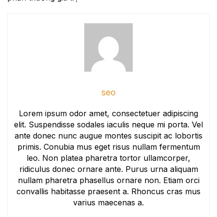
seo
Lorem ipsum odor amet, consectetuer adipiscing
elit. Suspendisse sodales iaculis neque mi porta. Vel
ante donec nunc augue montes suscipit ac lobortis
primis. Conubia mus eget risus nullam fermentum
leo. Non platea pharetra tortor ullamcorper,
ridiculus donec ornare ante. Purus urna aliquam
nullam pharetra phasellus ornare non. Etiam orci
convallis habitasse praesent a. Rhoncus cras mus
varius maecenas a.