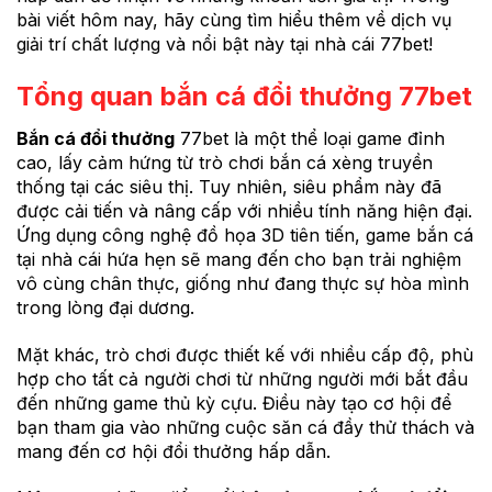
bài viết hôm nay, hãy cùng tìm hiểu thêm về dịch vụ
giải trí chất lượng và nổi bật này tại nhà cái 77bet!
Tổng quan bắn cá đổi thưởng 77bet
Bắn cá đổi thưởng
77bet là một thể loại game đỉnh
cao, lấy cảm hứng từ trò chơi bắn cá xèng truyền
thống tại các siêu thị. Tuy nhiên, siêu phẩm này đã
được cải tiến và nâng cấp với nhiều tính năng hiện đại.
Ứng dụng công nghệ đồ họa 3D tiên tiến, game bắn cá
tại nhà cái hứa hẹn sẽ mang đến cho bạn trải nghiệm
vô cùng chân thực, giống như đang thực sự hòa mình
trong lòng đại dương.
Mặt khác, trò chơi được thiết kế với nhiều cấp độ, phù
hợp cho tất cả người chơi từ những người mới bắt đầu
đến những game thủ kỳ cựu. Điều này tạo cơ hội để
bạn tham gia vào những cuộc săn cá đầy thử thách và
mang đến cơ hội đổi thưởng hấp dẫn.