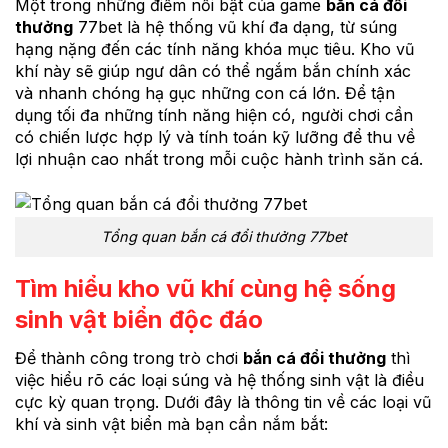
Một trong những điểm nổi bật của game
bắn cá đổi
thưởng
77bet là hệ thống vũ khí đa dạng, từ súng
hạng nặng đến các tính năng khóa mục tiêu. Kho vũ
khí này sẽ giúp ngư dân có thể ngắm bắn chính xác
và nhanh chóng hạ gục những con cá lớn. Để tận
dụng tối đa những tính năng hiện có, người chơi cần
có chiến lược hợp lý và tính toán kỹ lưỡng để thu về
lợi nhuận cao nhất trong mỗi cuộc hành trình săn cá.
Tổng quan bắn cá đổi thưởng 77bet
Tìm hiểu kho vũ khí cùng hệ sống
sinh vật biển độc đáo
Để thành công trong trò chơi
bắn cá đổi thưởng
thì
việc hiểu rõ các loại súng và hệ thống sinh vật là điều
cực kỳ quan trọng. Dưới đây là thông tin về các loại vũ
khí và sinh vật biển mà bạn cần nắm bắt: