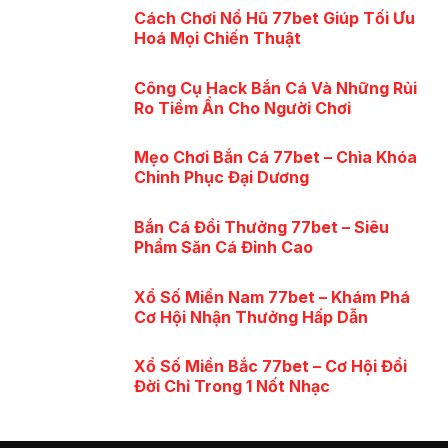
Cách Chơi Nổ Hũ 77bet Giúp Tối Ưu
Hoá Mọi Chiến Thuật
Công Cụ Hack Bắn Cá Và Những Rủi
Ro Tiềm Ẩn Cho Người Chơi
Mẹo Chơi Bắn Cá 77bet – Chìa Khóa
Chinh Phục Đại Dương
Bắn Cá Đổi Thưởng 77bet – Siêu
Phẩm Săn Cá Đỉnh Cao
Xổ Số Miền Nam 77bet – Khám Phá
Cơ Hội Nhận Thưởng Hấp Dẫn
Xổ Số Miền Bắc 77bet – Cơ Hội Đổi
Đời Chỉ Trong 1 Nốt Nhạc