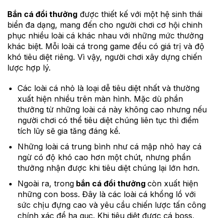
Bắn cá đổi thưởng
được thiết kế với một hệ sinh thái
biển đa dạng, mang đến cho người chơi cơ hội chinh
phục nhiều loài cá khác nhau với những mức thưởng
khác biệt. Mỗi loài cá trong game đều có giá trị và độ
khó tiêu diệt riêng. Vì vậy, người chơi xây dựng chiến
lược hợp lý.
Các loài cá nhỏ là loại dễ tiêu diệt nhất và thường
xuất hiện nhiều trên màn hình. Mặc dù phần
thưởng từ những loài cá này không cao nhưng nếu
người chơi có thể tiêu diệt chúng liên tục thì điểm
tích lũy sẽ gia tăng đáng kể.
Những loài cá trung bình như cá mập nhỏ hay cá
ngừ có độ khó cao hơn một chút, nhưng phần
thưởng nhận được khi tiêu diệt chúng lại lớn hơn.
Ngoài ra, trong
bắn cá đổi thưởng
còn xuất hiện
những con boss. Đây là các loài cá khổng lồ với
sức chịu đựng cao và yêu cầu chiến lược tấn công
chính xác để hạ gục. Khi tiêu diệt được cá boss,