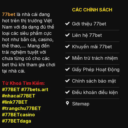
CÁC CHÍNH SÁCH
77bet
là nhà cái đang
hot trên thị trường Việt
Giới thiệu 77bet
Nam với đa dạng đủ thể
loại các siêu phẩm cực
Liên hệ 77bet
hot như bắn cá, casino,
thể thao,.... Mang đến
Khuyến mãi 77bet
trải nghiệm tuyệt vời
Miễn trừ trách nhiệm
chưa từng có cho các
bet thủ khi tham gia chơi
Giấy Phép Hoạt Động
tại nhà cái.
Chính sách bảo mật
Từ Khoá Tìm Kiếm:
#77BET #77bets.art
Điều khoản điều kiện
#nhacai77BET
#link77BET
Sitemap
#trangchu77BET
#77BETcasino
#77BETdaga